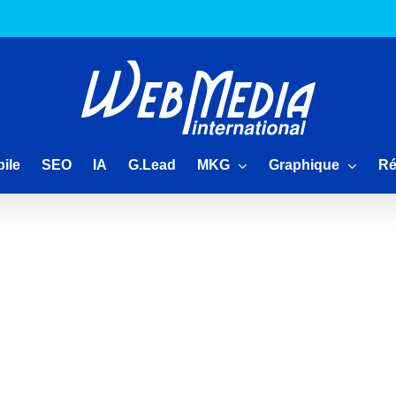
MKG
Graphique
Ré
ile
SEO
IA
G.Lead