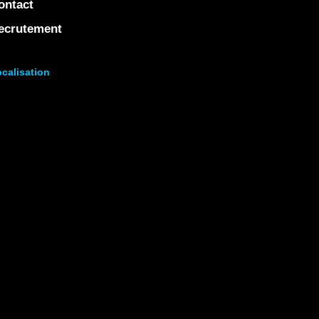
ontact
ecrutement
calisation