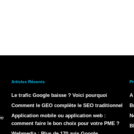
Articles Récents
Pr
Le trafic Google baisse ? Voici pourquoi
A
Comment le GEO complète le SEO traditionnel
B
Application mobile ou application web :
N
ée
comment faire le bon choix pour votre PME ?
B
Webmedia : Plus de 170 avis Google