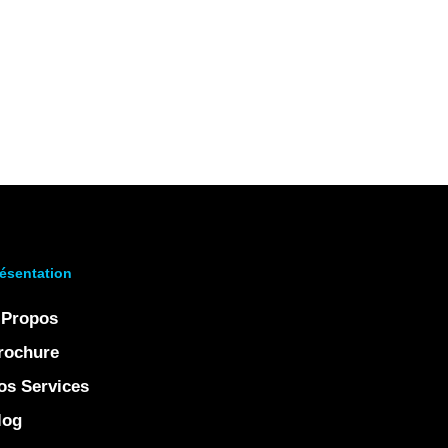
ésentation
 Propos
rochure
os Services
log