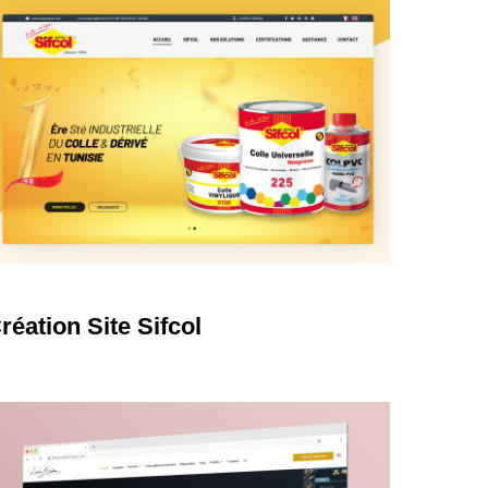
earn
ore
réation Site Sifcol