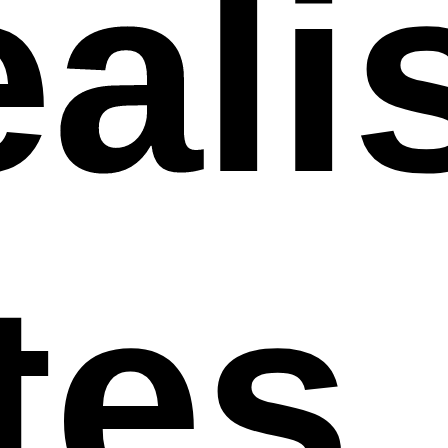
ali
tes