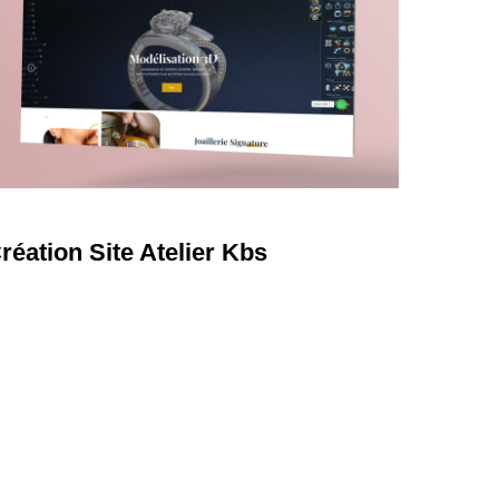
earn
ore
réation Site Atelier Kbs