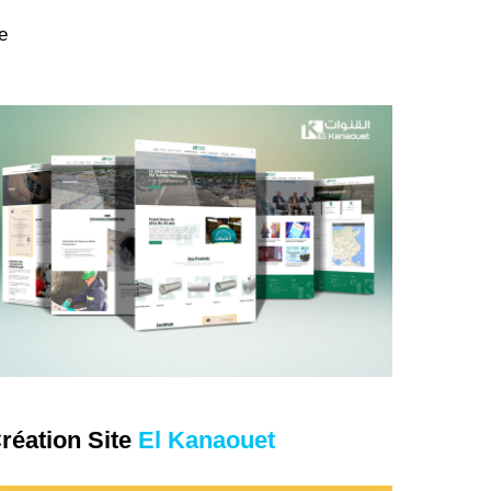
e
earn
ore
réation Site
El Kanaouet