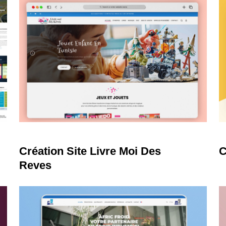
Learn
L
more
m
Création Site Livre Moi Des
C
Reves