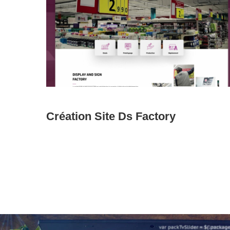
Learn
more
Création Site Ds Factory