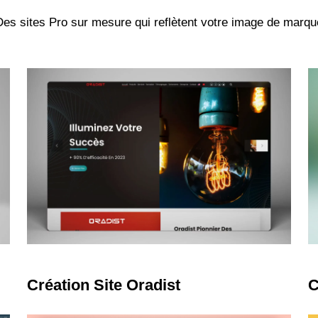
Des sites Pro sur mesure qui reflètent votre image de marqu
Learn
L
more
m
Création Site Oradist
C