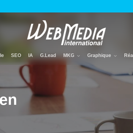
MKG
Graphique
Réa
le
SEO
IA
G.Lead
 en