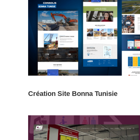
Learn
more
Création Site Bonna Tunisie