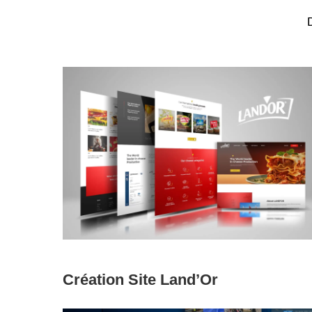
Learn
more
Création Site Land’Or