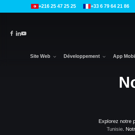
Skip
+216 25 47 25 25
+33 6 79 64 21 86
to
main
content
Facebook
Linkedin
Youtube
Site Web
Développement
App Mobi
N
Explorez notre p
Tunisie
. Not