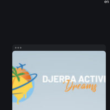
en
Création
site
E-
commerce
Djerba
activities
dreams