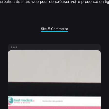
création de sites web
pour concrétiser votre présence en li
Site E-Commerce
Création
site
e-
commerce
Best
Medical