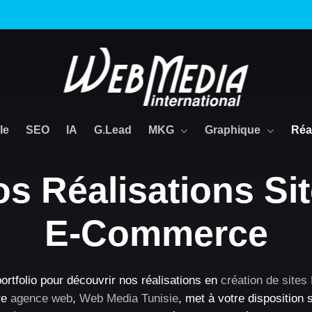
MKG
Graphique
Réa
le
SEO
IA
G.Lead
os
Réalisations
Si
E-Commerce
ortfolio pour découvrir nos réalisations en
création de site
re
agence web
,
Web Media Tunisie
, met à votre disposition 