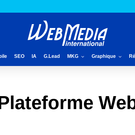
MKG
Graphique
Ré
ile
SEO
IA
G.Lead
Plateforme We