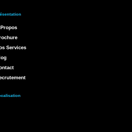
ésentation
 Propos
rochure
os Services
log
ontact
ecrutement
calisation