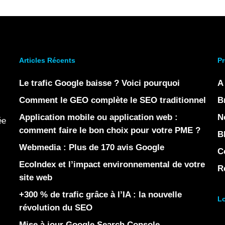
Articles Récents
Pr
Le trafic Google baisse ? Voici pourquoi
A
Comment le GEO complète le SEO traditionnel
B
Application mobile ou application web :
N
ée
comment faire le bon choix pour votre PME ?
B
Webmedia : Plus de 170 avis Google
C
EcoIndex et l’impact environnemental de votre
R
site web
+300 % de trafic grâce à l’IA : la nouvelle
Lo
révolution du SEO
Mise à jour Google Search Console