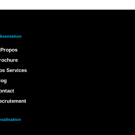
ésentation
 Propos
rochure
os Services
log
ontact
ecrutement
calisation