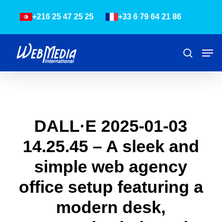
Skip
Menu
+216 25 47 25 25
+33 6 79 64 21 86
to
main
content
Men
Recher
DALL·E 2025-01-03
14.25.45 – A sleek and
simple web agency
office setup featuring a
modern desk,