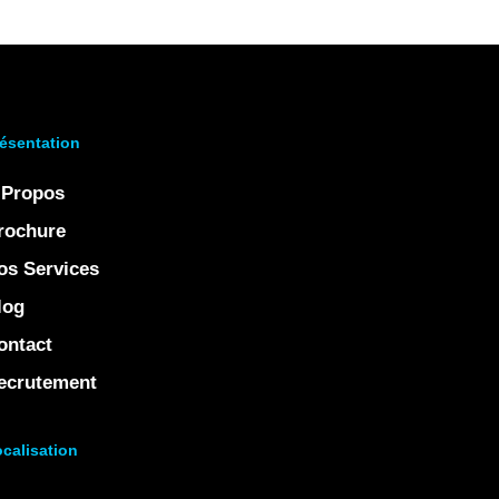
ésentation
 Propos
rochure
os Services
log
ontact
ecrutement
calisation