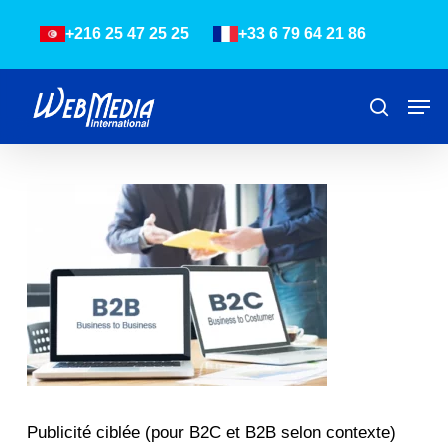
Skip
Menu
+216 25 47 25 25
+33 6 79 64 21 86
to
main
content
Men
Recher
Publicité ciblée (pour B2C et B2B selon contexte)