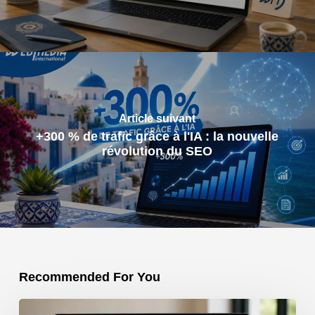
Article suivant
+300 % de trafic grâce à l'IA : la nouvelle
révolution du SEO
Recommended For You
Application