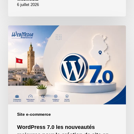
6 juillet 2026
WordPress
7.0
les
nouveautés
majeures
pour
la
création
de
site
en
Tunisie
Site e-commerce
WordPress 7.0 les nouveautés