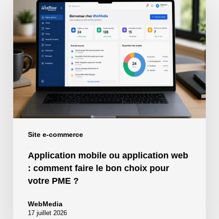
mobile
ou
application
web
:
comment
faire
le
bon
choix
pour
Site e-commerce
votre
Application mobile ou application web
PME
: comment faire le bon choix pour
?
votre PME ?
WebMedia
17 juillet 2026