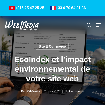
Skip
Menu
+216 25 47 25 25
+33 6 79 64 21 86
to
main
content
Men
Recher
Site E-Commerce
EcoIndex et l’impact
environnemental de
votre site web
By
WebMedia
26 juin 2026
No Comments