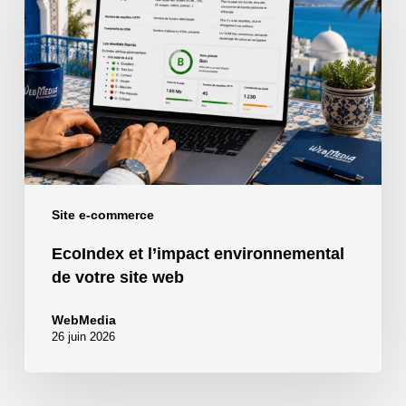
l’impact
environnemental
de
votre
site
web
Site e-commerce
EcoIndex et l’impact environnemental
de votre site web
WebMedia
26 juin 2026