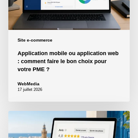
faire
le
bon
choix
pour
Site e-commerce
votre
Application mobile ou application web
PME
: comment faire le bon choix pour
?
votre PME ?
WebMedia
17 juillet 2026
Webmedia
:
Plus