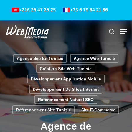
Skip
Menu
+216 25 47 25 25
+33 6 79 64 21 86
to
main
content
Men
Recher
Agence Seo En Tunisie
Agence Web Tunisie
Création Site Web Tunisie
Développement Application Mobile
Développement De Sites Internet
Référencement Naturel SEO
Référencement Site Tunisie
Site E-Commerce
Agence de