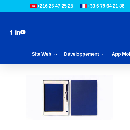
Skip
+216 25 47 25 25
+33 6 79 64 21 86
to
main
content
Facebook
Linkedin
Youtube
Site Web
Développement
App Mob