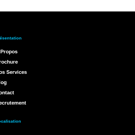
ésentation
 Propos
rochure
os Services
log
ontact
ecrutement
calisation