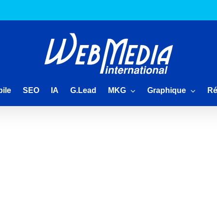
MKG
Graphique
Ré
ile
SEO
IA
G.Lead