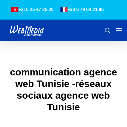
Skip
Menu
+216 25 47 25 25
+33 6 79 64 21 86
to
main
content
Men
Recher
communication agence
web Tunisie -réseaux
sociaux agence web
Tunisie