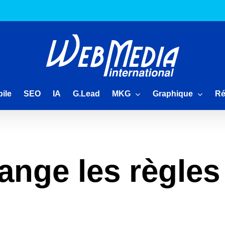
MKG
Graphique
Ré
ile
SEO
IA
G.Lead
hange les règles