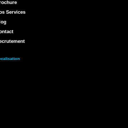
rochure
os Services
log
ontact
ecrutement
calisation