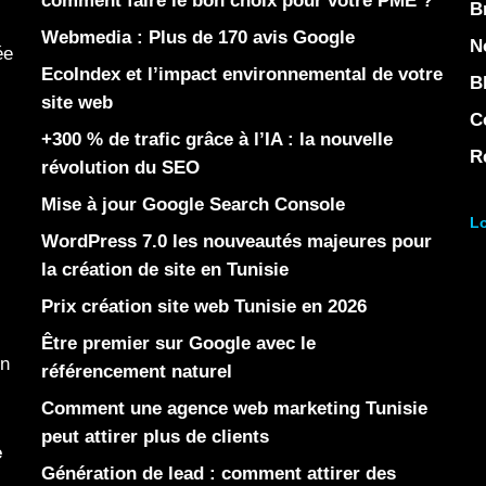
comment faire le bon choix pour votre PME ?
B
Webmedia : Plus de 170 avis Google
N
ée
EcoIndex et l’impact environnemental de votre
B
site web
C
+300 % de trafic grâce à l’IA : la nouvelle
R
révolution du SEO
Mise à jour Google Search Console
Lo
WordPress 7.0 les nouveautés majeures pour
la création de site en Tunisie
Prix création site web Tunisie en 2026
Être premier sur Google avec le
en
référencement naturel
Comment une agence web marketing Tunisie
peut attirer plus de clients
e
Génération de lead : comment attirer des