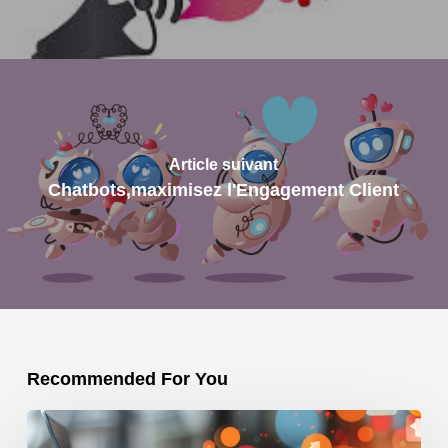
Article suivant
Chatbots,maximisez l'Engagement Client
Recommended For You
Comment
une