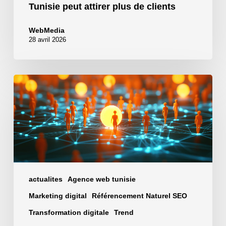
Tunisie peut attirer plus de clients
WebMedia
28 avril 2026
Génération
de
lead
:
comment
attirer
des
prospects
actualites
Agence web tunisie
qualifiés
Marketing digital
Référencement Naturel SEO
sur
Internet
Transformation digitale
Trend
?