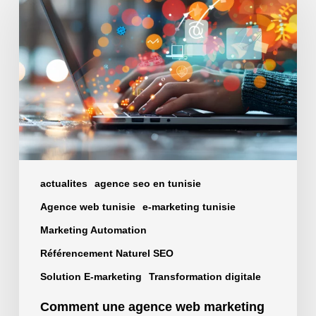
agence
web
marketing
Tunisie
peut
attirer
plus
de
clients
actualites
agence seo en tunisie
Agence web tunisie
e-marketing tunisie
Marketing Automation
Référencement Naturel SEO
Solution E-marketing
Transformation digitale
Comment une agence web marketing