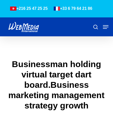
Skip
Menu
+216 25 47 25 25
+33 6 79 64 21 86
to
main
content
Men
Recher
Businessman holding
virtual target dart
board.Business
marketing management
strategy growth