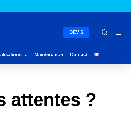
Menu
Recherc
Menu
DEVIS
alisations
Maintenance
Contact
s attentes ?