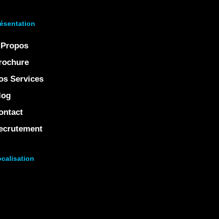
ésentation
 Propos
rochure
os Services
log
ontact
ecrutement
calisation