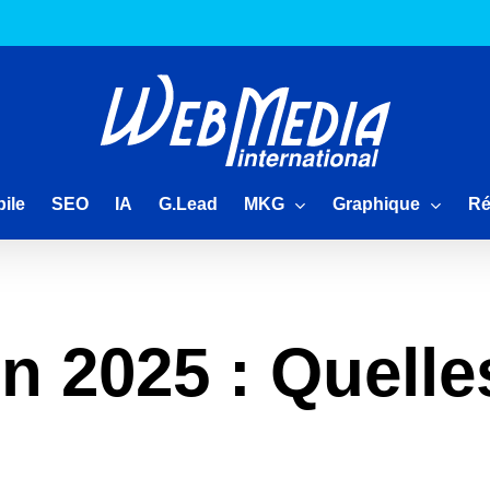
MKG
Graphique
Ré
ile
SEO
IA
G.Lead
n 2025 : Quelle