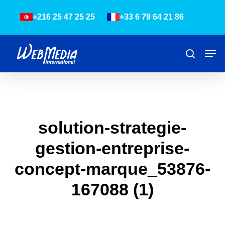
Skip
Menu
+216 25 47 25 25
+33 6 79 64 21 86
to
main
content
Men
Recher
solution-strategie-
gestion-entreprise-
concept-marque_53876-
167088 (1)