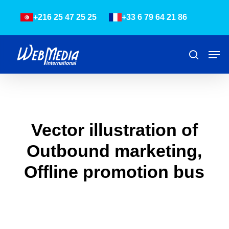
Skip
Menu
+216 25 47 25 25
+33 6 79 64 21 86
to
main
content
Men
Recher
Vector illustration of
Outbound marketing,
Offline promotion bus