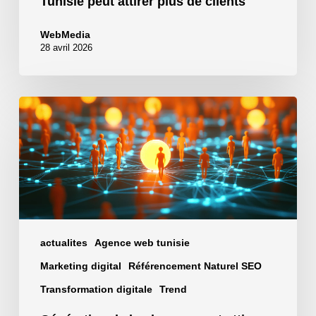
Tunisie peut attirer plus de clients
WebMedia
28 avril 2026
Génération
de
lead
:
comment
attirer
des
prospects
actualites
Agence web tunisie
qualifiés
Marketing digital
Référencement Naturel SEO
sur
Internet
Transformation digitale
Trend
?