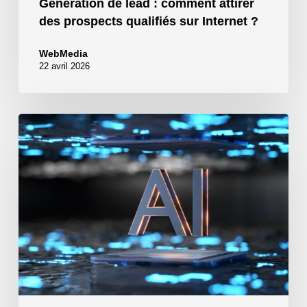
Génération de lead : comment attirer
des prospects qualifiés sur Internet ?
WebMedia
22 avril 2026
Comment
automatiser
votre
business
avec
l’IA
N8N