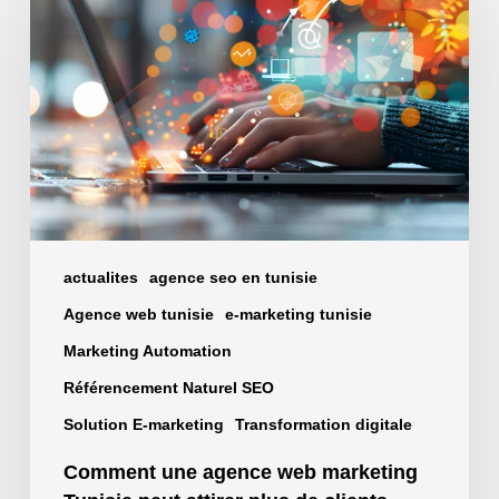
agence
web
marketing
Tunisie
peut
attirer
plus
de
clients
actualites
agence seo en tunisie
Agence web tunisie
e-marketing tunisie
Marketing Automation
Référencement Naturel SEO
Solution E-marketing
Transformation digitale
Comment une agence web marketing