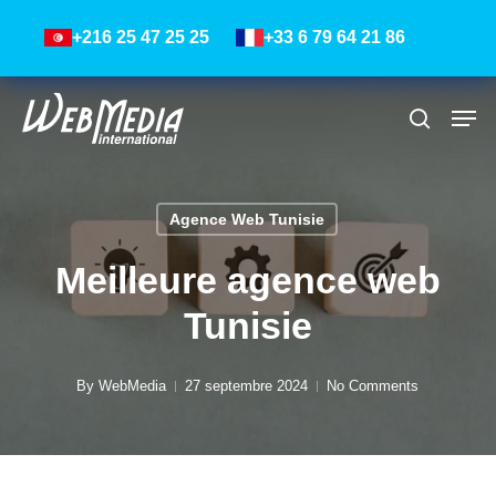
Skip
Menu
+216 25 47 25 25
+33 6 79 64 21 86
to
main
content
Men
Recher
Agence Web Tunisie
Meilleure agence web
Tunisie
By
WebMedia
27 septembre 2024
No Comments