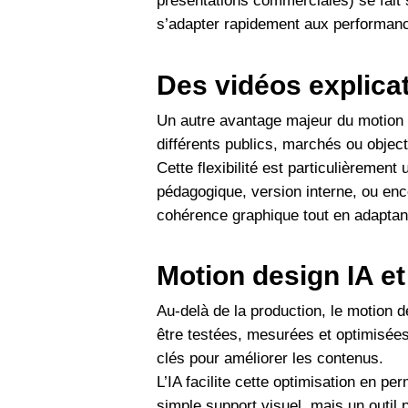
présentations commerciales) se fait 
s’adapter rapidement aux performance
Des vidéos explicat
Un autre avantage majeur du motion 
différents publics, marchés ou object
Cette flexibilité est particulièremen
pédagogique, version interne, ou enc
cohérence graphique tout en adaptant
Motion design IA e
Au-delà de la production, le motion 
être testées, mesurées et optimisée
clés pour améliorer les contenus.
L’IA facilite cette optimisation en p
simple support visuel, mais un outil p