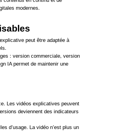
es contenus en continu et de
igitales modernes.
isables
xplicative peut être adaptée à
ls.
sages : version commerciale, version
ign IA permet de maintenir une
ce. Les vidéos explicatives peuvent
ersions deviennent des indicateurs
lles d’usage. La vidéo n’est plus un