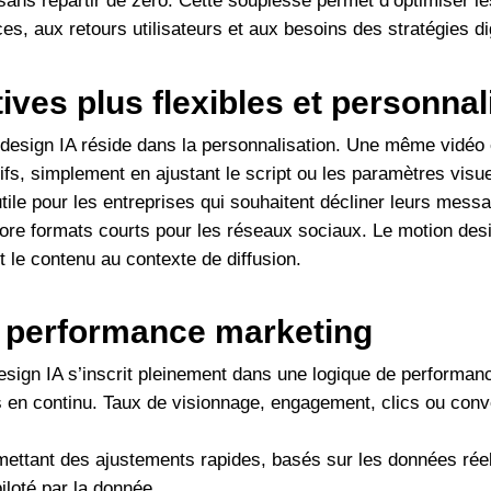
sans repartir de zéro. Cette souplesse permet d’optimiser l
s, aux retours utilisateurs et aux besoins des stratégies d
ives plus flexibles et personnal
design IA réside dans la personnalisation. Une même vidéo e
ifs, simplement en ajustant le script ou les paramètres visue
t utile pour les entreprises qui souhaitent décliner leurs mes
ore formats courts pour les réseaux sociaux. Le motion des
 le contenu au contexte de diffusion.
t performance marketing
design IA s’inscrit pleinement dans une logique de performan
s en continu. Taux de visionnage, engagement, clics ou conv
ermettant des ajustements rapides, basés sur les données rée
iloté par la donnée.