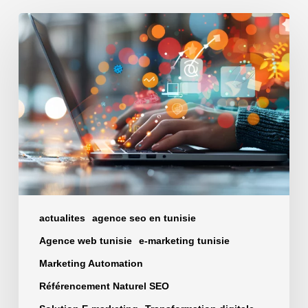
Comment
une
agence
web
marketing
Tunisie
peut
attirer
plus
de
clients
actualites
agence seo en tunisie
Agence web tunisie
e-marketing tunisie
Marketing Automation
Référencement Naturel SEO