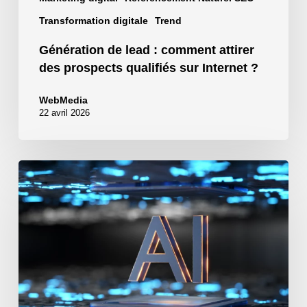
sur
Internet
Transformation digitale
Trend
?
Génération de lead : comment attirer
des prospects qualifiés sur Internet ?
WebMedia
22 avril 2026
Comment
automatiser
votre
business
avec
l’IA
N8N