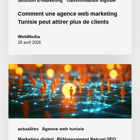
Solution E-marketing
Transformation digitale
Comment une agence web marketing
Tunisie peut attirer plus de clients
WebMedia
28 avril 2026
Génération
de
lead
:
comment
attirer
des
prospects
actualites
Agence web tunisie
qualifiés
Marketing digital
Référencement Naturel SEO