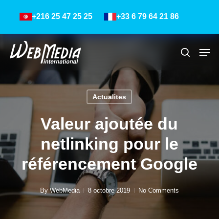
Skip
Menu
+216 25 47 25 25
+33 6 79 64 21 86
to
main
content
Men
Recher
Actualites
Valeur ajoutée du
netlinking pour le
référencement Google
By
WebMedia
8 octobre 2019
No Comments