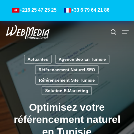
Skip
Menu
+216 25 47 25 25
+33 6 79 64 21 86
to
main
content
Men
Recher
Actualites
Agence Seo En Tunisie
Référencement Naturel SEO
Référencement Site Tunisie
Solution E-Marketing
Optimisez votre
référencement naturel
en Tunisie