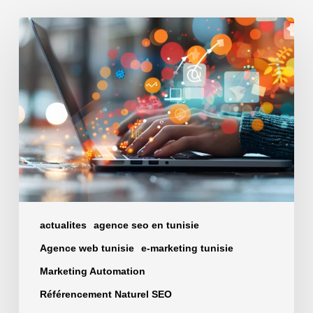
Comment
une
agence
web
marketing
Tunisie
peut
attirer
plus
de
clients
actualites
agence seo en tunisie
Agence web tunisie
e-marketing tunisie
Marketing Automation
Référencement Naturel SEO