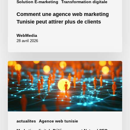
Solution E-marketing
Transformation digitale
Comment une agence web marketing
Tunisie peut attirer plus de clients
WebMedia
28 avril 2026
Génération
de
lead
:
comment
attirer
des
prospects
actualites
Agence web tunisie
qualifiés