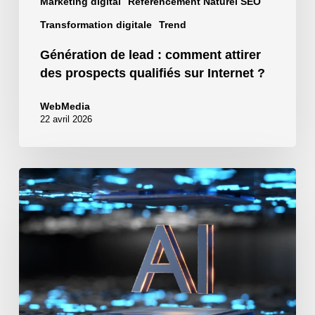
Marketing digital
Référencement Naturel SEO
sur
Internet
Transformation digitale
Trend
?
Génération de lead : comment attirer
des prospects qualifiés sur Internet ?
WebMedia
22 avril 2026
Comment
automatiser
votre
business
avec
l’IA
N8N