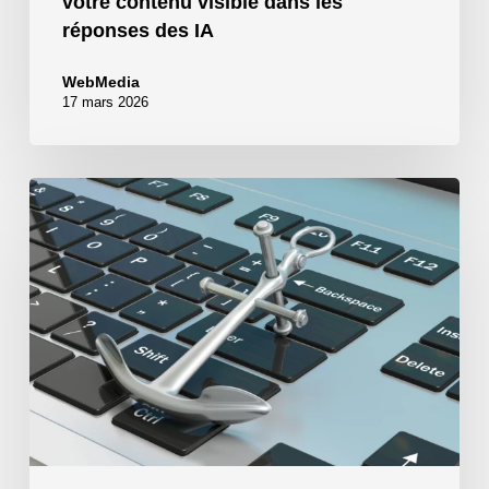
votre contenu visible dans les
réponses des IA
WebMedia
17 mars 2026
Site
piraté
?
Des
pages
chinoises
à
la
place
de
votre