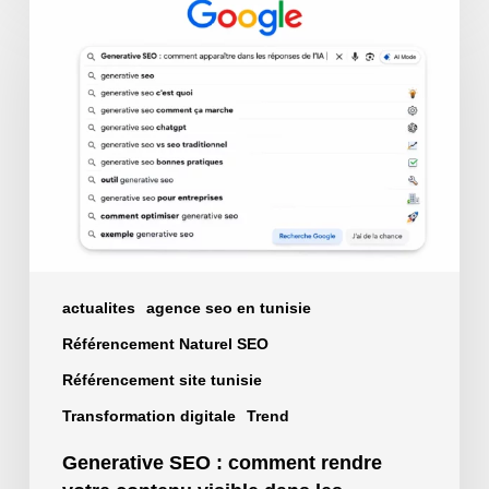
SEO
:
comment
rendre
votre
contenu
visible
dans
les
réponses
des
actualites
agence seo en tunisie
IA
Référencement Naturel SEO
Référencement site tunisie
Transformation digitale
Trend
Generative SEO : comment rendre