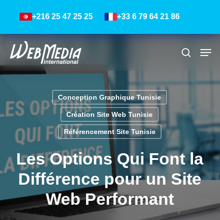
Skip
Menu
+216 25 47 25 25
+33 6 79 64 21 86
to
main
content
Men
Recher
Conception Graphique Tunisie
Création Site Web Tunisie
Référencement Site Tunisie
Les Options Qui Font la
Différence pour un Site
Web Performant