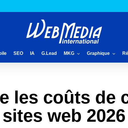
MKG
Graphique
Ré
ile
SEO
IA
G.Lead
 les coûts de c
sites web 2026