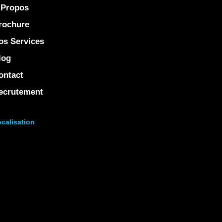
 Propos
rochure
os Services
log
ontact
ecrutement
calisation