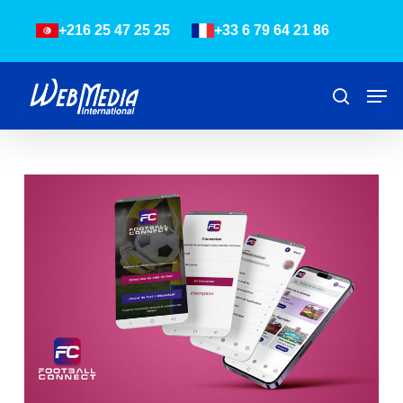
Skip
Menu
+216 25 47 25 25
+33 6 79 64 21 86
to
main
content
Men
Recher