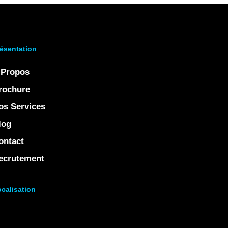
ésentation
 Propos
rochure
os Services
log
ontact
ecrutement
calisation