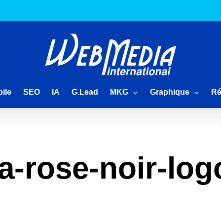
MKG
Graphique
Ré
ile
SEO
IA
G.Lead
la-rose-noir-log