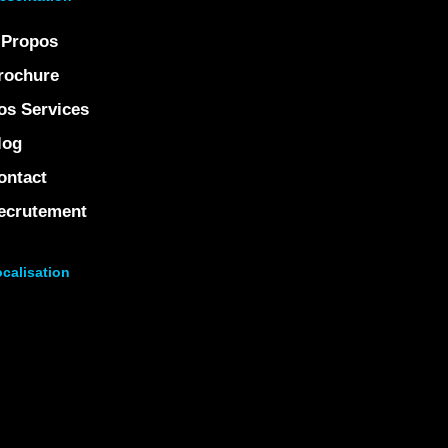
 Propos
rochure
os Services
log
ontact
ecrutement
calisation