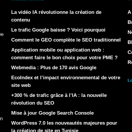
La vidéo IA révolutionne la création de
A
contenu
B
Le trafic Google baisse ? Voici pourquoi
N
ée
Comment le GEO complète le SEO traditionnel
B
Application mobile ou application web :
C
comment faire le bon choix pour votre PME ?
R
Webmedia : Plus de 170 avis Google
EcoIndex et l’impact environnemental de votre
Lo
site web
+300 % de trafic grâce à l’IA : la nouvelle
révolution du SEO
Mise à jour Google Search Console
en
WordPress 7.0 les nouveautés majeures pour
la création de site en Tunisie