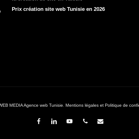
Prix création site web Tunisie en 2026
e
WEB MEDIA Agence web Tunisie.
Mentions légales et Politique de confi
facebook
linkedin
youtube
phone
email