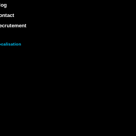
log
ontact
ecrutement
calisation