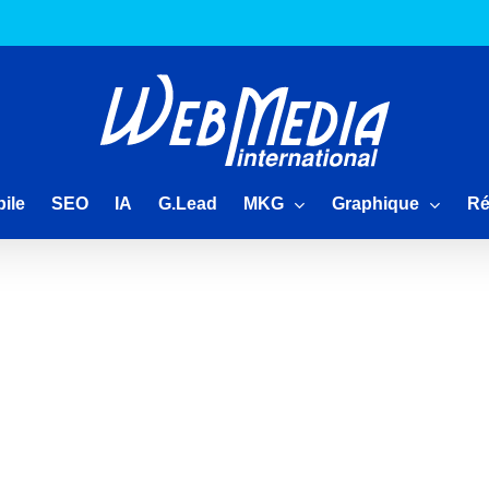
MKG
Graphique
Ré
ile
SEO
IA
G.Lead