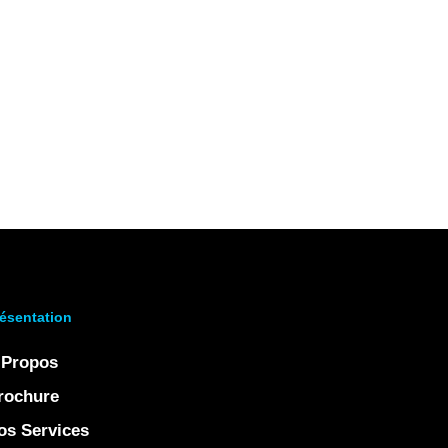
ésentation
 Propos
rochure
os Services