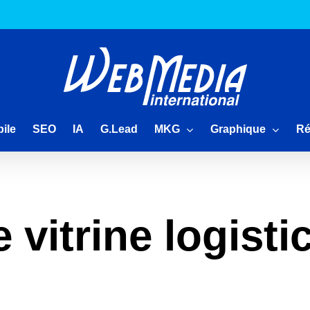
MKG
Graphique
Ré
ile
SEO
IA
G.Lead
e vitrine logisti