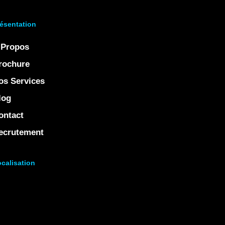
ésentation
 Propos
rochure
os Services
log
ontact
ecrutement
calisation