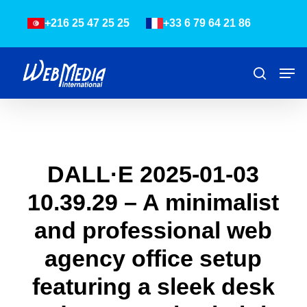
Skip
Menu
+216 25 47 25 25
+33 6 79 64 21 86
to
main
content
Men
Recher
DALL·E 2025-01-03
10.39.29 – A minimalist
and professional web
agency office setup
featuring a sleek desk