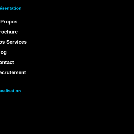
ésentation
 Propos
rochure
os Services
log
ontact
ecrutement
calisation