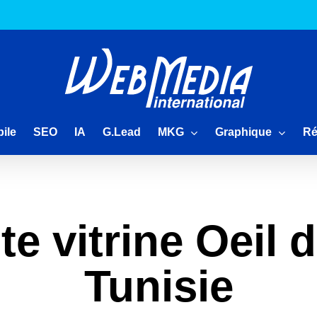
MKG
Graphique
Ré
ile
SEO
IA
G.Lead
te vitrine Oeil
Tunisie