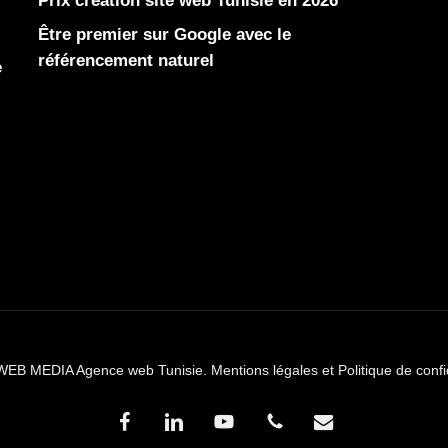
Prix création site web Tunisie en 2026
Être premier sur Google avec le
référencement naturel
e
WEB MEDIA Agence web Tunisie.
Mentions légales et Politique de confi
facebook
linkedin
youtube
phone
email