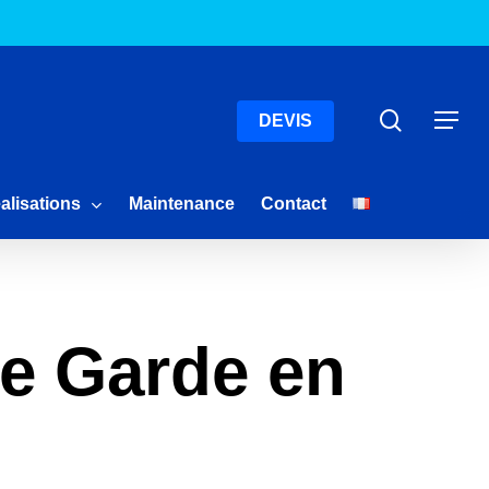
Menu
Recherc
Menu
DEVIS
alisations
Maintenance
Contact
 de Garde en