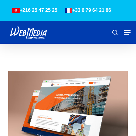
Skip
Menu
+216 25 47 25 25
+33 6 79 64 21 86
to
main
content
Men
Recher