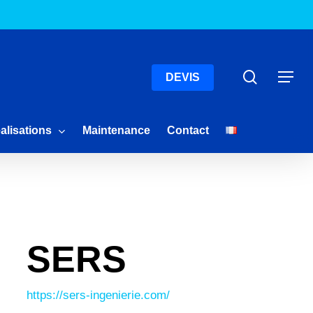
Menu
Recherc
Menu
DEVIS
alisations
Maintenance
Contact
SERS
https://sers-ingenierie.com/