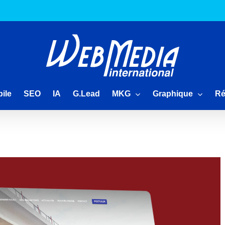
MKG
Graphique
Ré
ile
SEO
IA
G.Lead