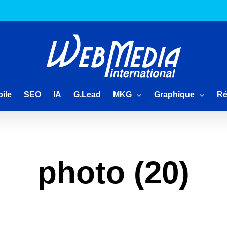
MKG
Graphique
Ré
ile
SEO
IA
G.Lead
photo (20)