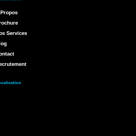
 Propos
rochure
os Services
log
ontact
ecrutement
calisation