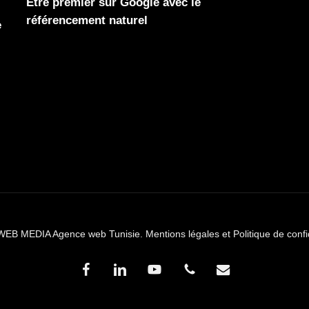
Être premier sur Google avec le
référencement naturel
e
WEB MEDIA Agence web Tunisie.
Mentions légales et Politique de confi
facebook
linkedin
youtube
phone
email