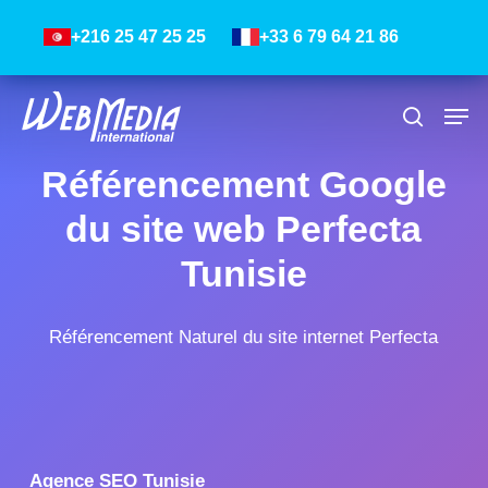
Skip
Menu
+216 25 47 25 25
+33 6 79 64 21 86
to
main
content
Men
Recher
Référencement Google
du site web Perfecta
Tunisie
Référencement Naturel du site internet Perfecta
Agence SEO Tunisie