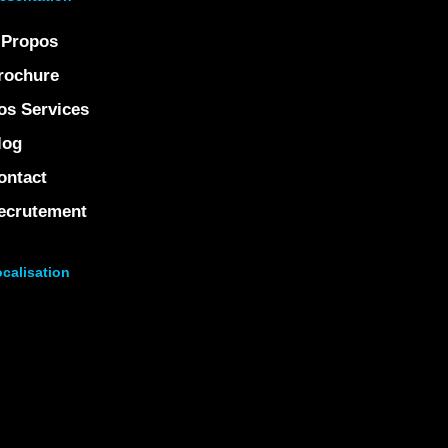
 Propos
rochure
os Services
log
ontact
ecrutement
calisation