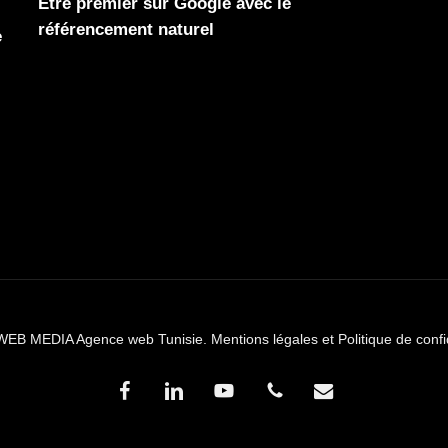
Être premier sur Google avec le
référencement naturel
e
WEB MEDIA Agence web Tunisie.
Mentions légales et Politique de confi
facebook
linkedin
youtube
phone
email