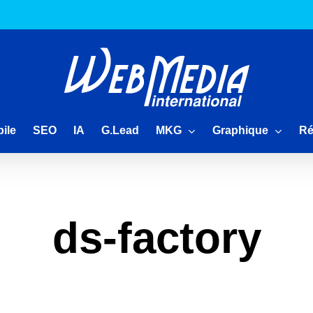
MKG
Graphique
Ré
ile
SEO
IA
G.Lead
ds-factory