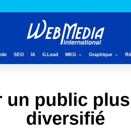
MKG
Graphique
Ré
ile
SEO
IA
G.Lead
 un public plus 
diversifié