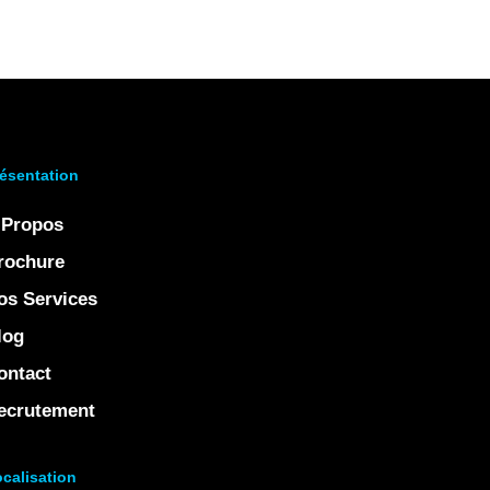
ésentation
 Propos
rochure
os Services
log
ontact
ecrutement
calisation