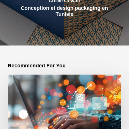
Article suivant
Conception et design packaging en
Tunisie
Recommended For You
Comment
une
agence
web
marketing
Tunisie
peut