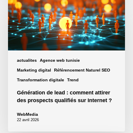
Génération
de
lead
:
comment
attirer
des
prospects
actualites
Agence web tunisie
qualifiés
Marketing digital
Référencement Naturel SEO
sur
Internet
Transformation digitale
Trend
?
Génération de lead : comment attirer
des prospects qualifiés sur Internet ?
WebMedia
22 avril 2026