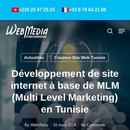
Skip
Menu
+216 25 47 25 25
+33 6 79 64 21 86
to
main
content
Men
Recher
Actualites
Création Site Web Tunisie
Développement de site
internet à base de MLM
(Multi Level Marketing)
en Tunisie
By
WebMedia
15 mars 2018
No Comments