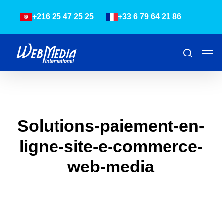
Skip
Menu
+216 25 47 25 25
+33 6 79 64 21 86
to
main
content
Men
Recher
Solutions-paiement-en-
ligne-site-e-commerce-
web-media