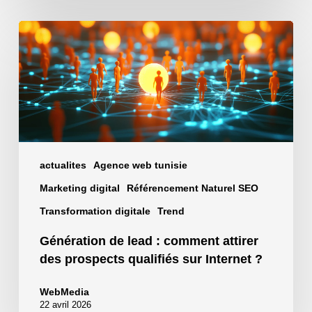
Génération
de
lead
:
comment
attirer
des
prospects
actualites
Agence web tunisie
qualifiés
Marketing digital
Référencement Naturel SEO
sur
Internet
Transformation digitale
Trend
?
Génération de lead : comment attirer
des prospects qualifiés sur Internet ?
WebMedia
22 avril 2026