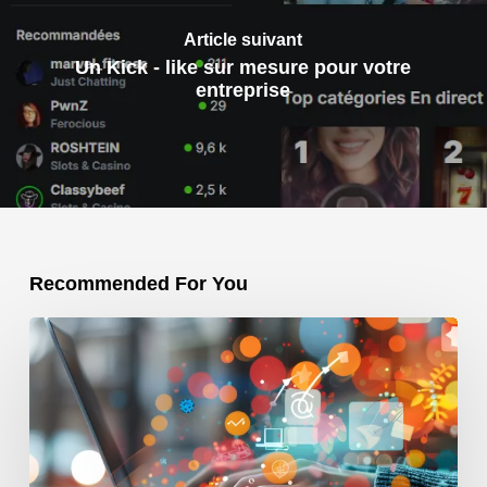
Article suivant
Un Kick - like sur mesure pour votre
entreprise
Recommended For You
Comment
une
agence
web
marketing
Tunisie