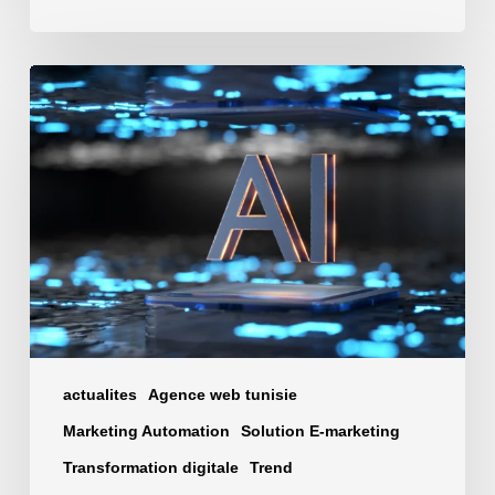
Comment
automatiser
votre
business
avec
l’IA
N8N
actualites
Agence web tunisie
Marketing Automation
Solution E-marketing
Transformation digitale
Trend