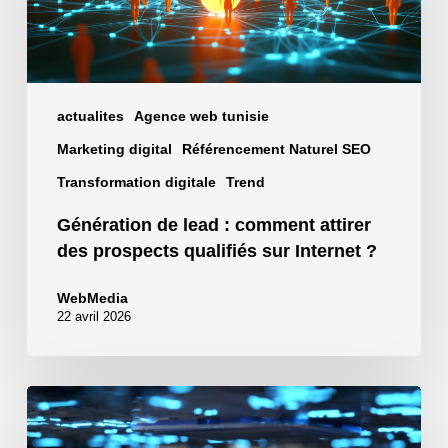
comment
attirer
des
prospects
actualites
Agence web tunisie
qualifiés
Marketing digital
Référencement Naturel SEO
sur
Internet
Transformation digitale
Trend
?
Génération de lead : comment attirer
des prospects qualifiés sur Internet ?
WebMedia
22 avril 2026
Comment
automatiser