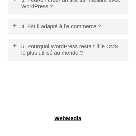
agence experte, mis à jour régulièrement et
WordPress ?
protégé par des outils de sécurité premium.
Absolument. WordPress est l’un des CMS les
4. Est-il adapté à l’e-commerce ?
plus personnalisables, permettant d’ajouter des
fonctionnalités métiers, des dashboards, des
Oui. WooCommerce, combiné à un
modules complexes et des intégrations API.
5. Pourquoi WordPress reste-t-il le CMS
développement solide, permet de gérer un e-
le plus utilisé au monde ?
commerce de petite ou grande échelle, avec
gestion des stocks, paiements, livraisons et
Parce qu’il offre le meilleur équilibre entre facilité
rapports.
d’utilisation, puissance technique, écosystème
riche, SEO performant et évolutivité.
WebMedia