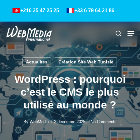
Skip
Menu
+216 25 47 25 25
+33 6 79 64 21 86
to
main
content
Men
Recher
Actualites
Création Site Web Tunisie
WordPress : pourquoi
c’est le CMS le plus
utilisé au monde ?
By
WebMedia
2 décembre 2025
No Comments