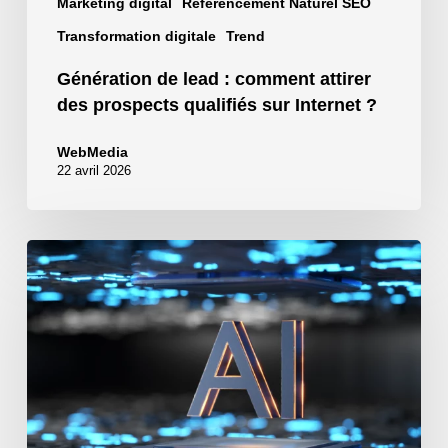
Marketing digital
Référencement Naturel SEO
sur
Internet
Transformation digitale
Trend
?
Génération de lead : comment attirer
des prospects qualifiés sur Internet ?
WebMedia
22 avril 2026
Comment
automatiser
votre
business
avec
l’IA
N8N