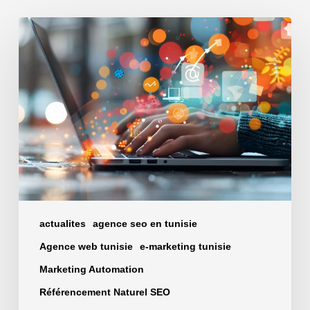
Comment
une
agence
web
marketing
Tunisie
peut
attirer
plus
de
clients
actualites
agence seo en tunisie
Agence web tunisie
e-marketing tunisie
Marketing Automation
Référencement Naturel SEO