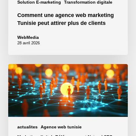
Solution E-marketing
Transformation digitale
Comment une agence web marketing
Tunisie peut attirer plus de clients
WebMedia
28 avril 2026
Génération
de
lead
:
comment
attirer
des
prospects
actualites
Agence web tunisie
qualifiés