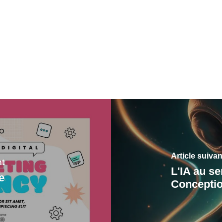
Article suivan
nt
L'IA au s
e
Conceptio