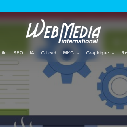
MKG
Graphique
Ré
ile
SEO
IA
G.Lead