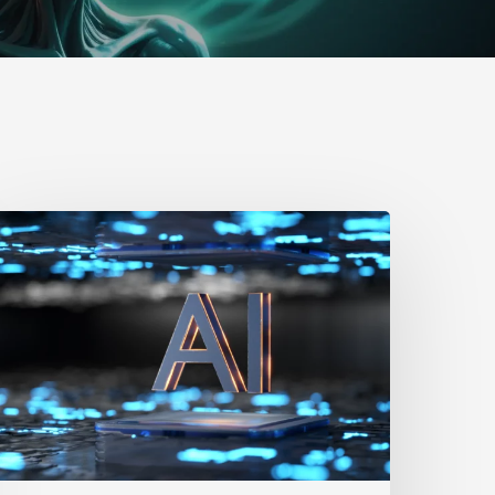
omment
utomatiser
otre
usiness
vec
’IA
N8N