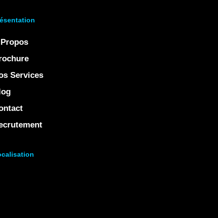
ésentation
 Propos
rochure
os Services
log
ontact
ecrutement
calisation