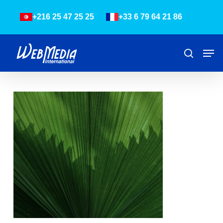
Skip
Menu
+216 25 47 25 25
+33 6 79 64 21 86
to
main
content
Men
Recher