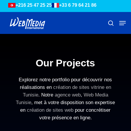
Skip
Menu
+216 25 47 25 25
+33 6 79 64 21 86
to
main
Men
search
content
Our Projects
Explorez notre portfolio pour découvrir nos
réalisations en
création de sites vitrine en
Tunisie
. Notre
agence web
,
Web Media
Tunisie
, met à votre disposition son expertise
en
création de sites web
pour concrétiser
votre présence en ligne.