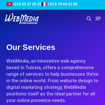
Skip
Menu
+216 25 47 25 25
+33 6 79 64 21 86
to
main
Men
search
content
Our Services
WebMedia, an innovative web agency
based in Tunisia, offers a comprehensive
range of services to help businesses thrive
in the online world. From website design to
digital marketing strategy, WebMedia
positions itself as the ideal partner for all
your online presence needs.