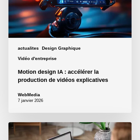
production
de
vidéos
explicatives
actualites
Design Graphique
Vidéo d'entreprise
Motion design IA : accélérer la
production de vidéos explicatives
WebMedia
7 janvier 2026
Branding
–