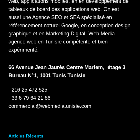
web
,
applications mobiles
, en en
développement de
tableaux de board
des
applications web
. On est
aussi une
Agence SEO
et
SEA
spécialisé en
référencement naturel Google
, en
conception design
graphique
et en
Marketing Digital
.
Web Media
agence web en Tunisie compétente et bien
expérimenté.
66 Avenue Jean Jaurès Centre Mariem, étage 3
Bureau N°1, 1001 Tunis Tunisie
+216 25 472 525
+33 6 79 64 21 86
commercial@webmediatunisie.com
Articles Récents