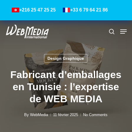
Skip
Menu
+216 25 47 25 25
+33 6 79 64 21 86
to
main
content
Men
Recher
Design Graphique
Fabricant d’emballages
en Tunisie : l’expertise
de WEB MEDIA
By
WebMedia
11 février 2025
No Comments