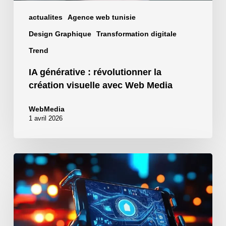
actualites
Agence web tunisie
Design Graphique
Transformation digitale
Trend
IA générative : révolutionner la
création visuelle avec Web Media
WebMedia
1 avril 2026
Motion
design
IA
:
accélérer
la