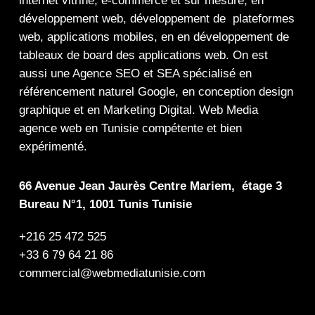
internet
vitrine
,
e-commerce
et sur mesure, en
développement web,
développement de plateformes
web
,
applications mobiles
, en en
développement de
tableaux de board
des
applications web
. On est
aussi une
Agence SEO
et
SEA
spécialisé en
référencement naturel Google
, en
conception design
graphique
et en
Marketing Digital
.
Web Media
agence web en Tunisie compétente et bien
expérimenté.
66 Avenue Jean Jaurès Centre Mariem, étage 3
Bureau N°1, 1001 Tunis Tunisie
+216 25 472 525
+33 6 79 64 21 86
commercial@webmediatunisie.com