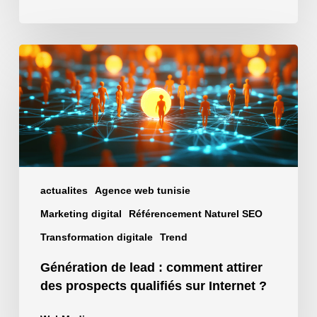
Génération
de
lead
:
comment
attirer
des
prospects
actualites
Agence web tunisie
qualifiés
Marketing digital
Référencement Naturel SEO
sur
Internet
Transformation digitale
Trend
?
Génération de lead : comment attirer
des prospects qualifiés sur Internet ?