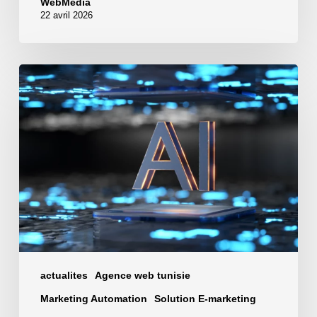
WebMedia
22 avril 2026
Comment
automatiser
votre
business
avec
l’IA
N8N
actualites
Agence web tunisie
Marketing Automation
Solution E-marketing