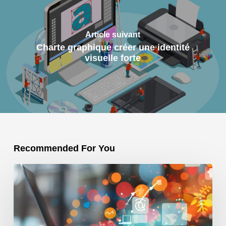
Article suivant
Charte graphique créer une identité
visuelle forte
Recommended For You
Comment
une
agence
web
marketing