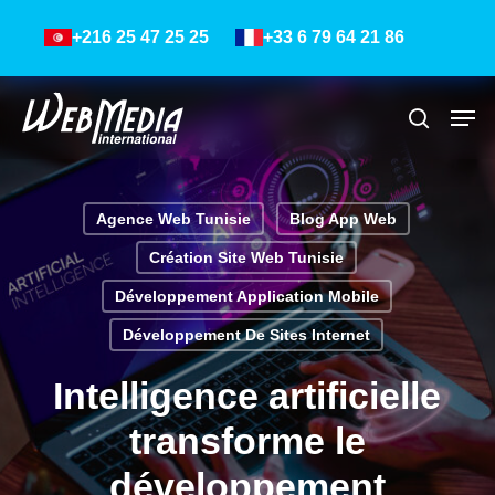
Skip
Menu
+216 25 47 25 25
+33 6 79 64 21 86
to
main
content
Men
Recher
Agence Web Tunisie
Blog App Web
Création Site Web Tunisie
Développement Application Mobile
Développement De Sites Internet
Intelligence artificielle
transforme le
développement