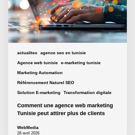
Tunisie
peut
attirer
plus
de
clients
actualites
agence seo en tunisie
Agence web tunisie
e-marketing tunisie
Marketing Automation
Référencement Naturel SEO
Solution E-marketing
Transformation digitale
Comment une agence web marketing
Tunisie peut attirer plus de clients
WebMedia
28 avril 2026